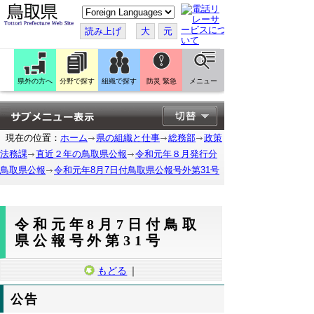
こ
の
ペ
読み上げ
大
元
ー
ジ
を
翻
訳
県外の方へ
分野で探す
組織で探す
防災 緊急
メニュー
す
る
現在の位置：
ホーム
県の組織と仕事
総務部
政策
法務課
直近２年の鳥取県公報
令和元年８月発行分
鳥取県公報
令和元年8月7日付鳥取県公報号外第31号
令和元年8月7日付鳥取
県公報号外第31号
もどる
｜
公告