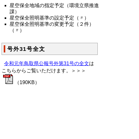
星空保全地域の指定予定（環境立県推進
課）
星空保全照明基準の設定予定（〃）
星空保全照明基準の変更予定（２件）
（〃）
号外31号全文
令和元年鳥取県公報号外第31号の全文
は
こちらからご覧いただけます。＞＞＞
（190KB）
▲ページ上部に戻る
と
個人情報保護
|
リンクについて
|
著作権に
り
ついて
|
アクセシビリティ
ネ
鳥取県総務部政策法務課