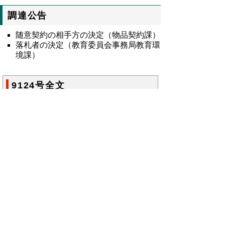
調達公告
随意契約の相手方の決定（物品契約課）
落札者の決定（教育委員会事務局教育環
境課）
9124号全文
鳥取県公報第9124号の全文
はこちらからご
覧いただけます。＞＞＞
（302KB）
▲ページ上部に戻る
と
個人情報保護
|
リンクについて
|
著作権に
り
ついて
|
アクセシビリティ
ネ
鳥取県総務部政策法務課
ッ