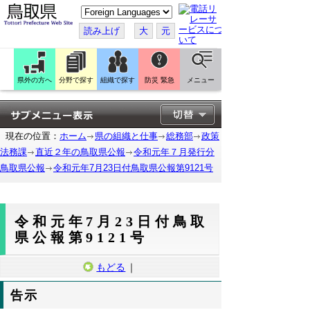
こ
の
ペ
読み上げ
大
元
ー
ジ
を
翻
訳
県外の方へ
分野で探す
組織で探す
防災 緊急
メニュー
す
る
現在の位置：
ホーム
県の組織と仕事
総務部
政策
法務課
直近２年の鳥取県公報
令和元年７月発行分
鳥取県公報
令和元年7月23日付鳥取県公報第9121号
令和元年7月23日付鳥取
県公報第9121号
もどる
｜
告示