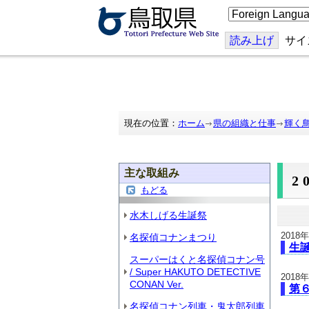
こ
の
ペ
ー
読み上げ
サイ
ジ
を
翻
訳
す
る
現在の位置：
ホーム
県の組織と仕事
輝く
主な取組み
2
もどる
水木しげる生誕祭
2018
名探偵コナンまつり
生誕
スーパーはくと名探偵コナン号
/ Super HAKUTO DETECTIVE
2018
CONAN Ver.
第
名探偵コナン列車・鬼太郎列車