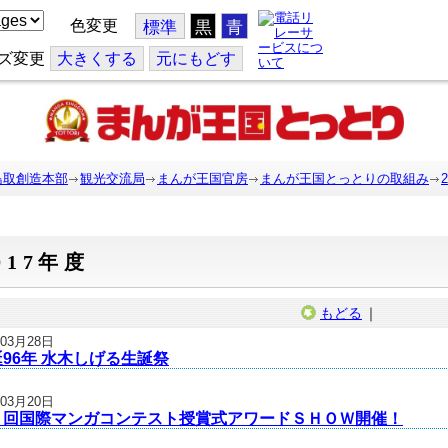
色変更
標準
黒
青
ズ変更
大
きくする
元
にもどす
鳥取創造本部
観光交流局
まんが王国官房
まんが王国とっとりの取組み
017年度
もどる
｜
年03月28日
96年 水木しげる生誕祭
年03月20日
６回国際マンガコンテスト授賞式アワードＳＨＯＷ開催！