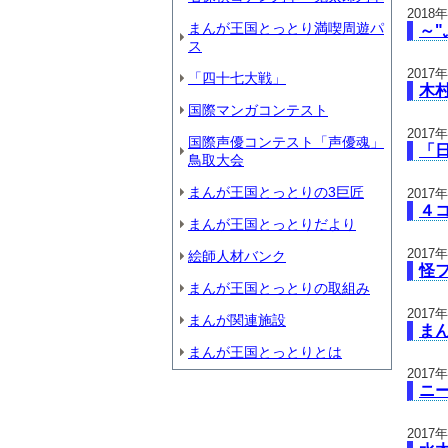
2018
まんが王国とっとり満喫周遊パ
～
ス
2017
「四十七大戦」
木
国際マンガコンテスト
2017
国際声優コンテスト「声優魂」
「
鳥取大会
まんが王国とっとりの3巨匠
2017
４
まんが王国とっとりだより
2017
絵師人材バンク
怪フ
まんが王国とっとりの取組み
2017
まんが関連施設
ま
まんが王国とっとりとは
2017
ニ
2017