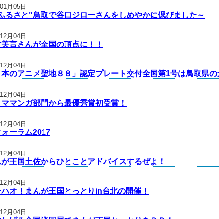
年01月05日
"ふるさと"鳥取で谷口ジローさんをしめやかに偲びました～
年12月04日
村美言さんが全国の頂点に！！
年12月04日
日本のアニメ聖地８８」認定プレート交付全国第1号は鳥取県の
年12月04日
コママンガ部門から最優秀賞初受賞！
年12月04日
ォーラム2017
年12月04日
んが王国土佐からひとことアドバイスするぜよ！
年12月04日
ーハオ！まんが王国とっとりin台北の開催！
年12月04日