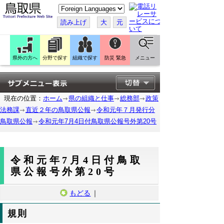
こ
の
ペ
読み上げ
大
元
ー
ジ
を
翻
訳
県外の方へ
分野で探す
組織で探す
防災 緊急
メニュー
す
る
現在の位置：
ホーム
県の組織と仕事
総務部
政策
法務課
直近２年の鳥取県公報
令和元年７月発行分
鳥取県公報
令和元年7月4日付鳥取県公報号外第20号
令和元年7月4日付鳥取
県公報号外第20号
もどる
｜
規則