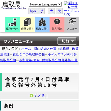
こ
の
ペ
読み上げ
大
元
ー
ジ
を
翻
訳
県外の方へ
分野で探す
組織で探す
防災 緊急
メニュー
す
る
現在の位置：
ホーム
県の組織と仕事
総務部
政策
法務課
直近２年の鳥取県公報
令和元年７月発行分
鳥取県公報
令和元年7月4日付鳥取県公報号外第18号
令和元年7月4日付鳥取
県公報号外第18号
もどる
｜
条例