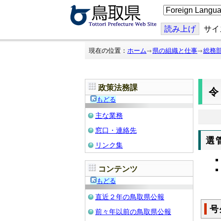
こ
の
ペ
ー
読み上げ
サイ
ジ
を
翻
現在の位置：
ホーム
県の組織と仕事
総務
訳
す
る
政策法務課
令
もどる
主な業務
窓口・連絡先
選
リンク集
コンテンツ
もどる
直近２年の鳥取県公報
号
前々年以前の鳥取県公報