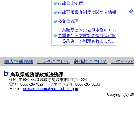
行政書士制度
令
行政不服審査制度に関する情報
公文書管理
「鳥取県における歴史資料とし
て重要な公文書等の保存等に関
する条例」が制定されました。
と
個人情報保護
|
リンクについて
|
著作権について
|
アクセシ
り
ネ
鳥取県総務部政策法務課
ッ
住所 〒680-8570
鳥取県鳥取市東町1丁目220
ト
電話
0857-26-7027
ファクシミリ 0857-26- 8106
E-mail
seisakuhoumu@pref.tottori.lg.jp
へ
Copyright(C) 
の