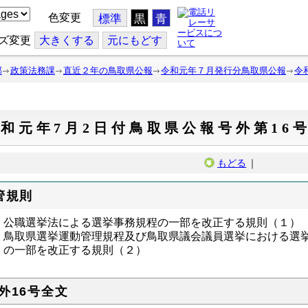
色変更
標準
黒
青
ズ変更
大
きくする
元
にもどす
部
政策法務課
直近２年の鳥取県公報
令和元年７月発行分鳥取県公報
令
和元年7月2日付鳥取県公報号外第16
もどる
｜
管規則
公職選挙法による選挙事務規程の一部を改正する規則（１）
鳥取県選挙運動管理規程及び鳥取県議会議員選挙における選
の一部を改正する規則（２）
外16号全文