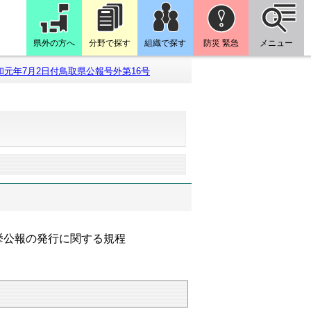
県外の方へ
分野で探す
組織で探す
防災 緊急
メニュー
和元年7月2日付鳥取県公報号外第16号
号
挙公報の発行に関する規程