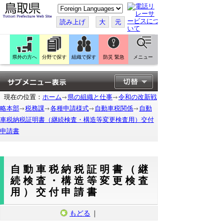
こ
の
ペ
読み上げ
大
元
ー
ジ
を
翻
訳
県外の方へ
分野で探す
組織で探す
防災 緊急
メニュー
す
る
現在の位置：
ホーム
県の組織と仕事
令和の改新戦
略本部
税務課
各種申請様式
自動車税関係
自動
車税納税証明書（継続検査・構造等変更検査用）交付
申請書
自動車税納税証明書（継
続検査・構造等変更検査
用）交付申請書
もどる
｜