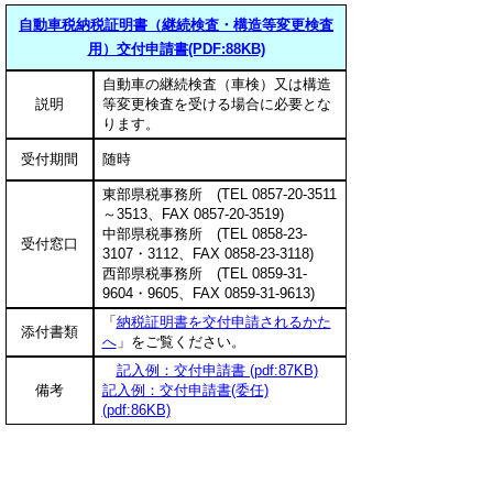
自動車税納税証明書（継続検査・構造等変更検査
用）交付申請書(PDF:88KB)
自動車の継続検査（車検）又は構造
説明
等変更検査を受ける場合に必要とな
ります。
受付期間
随時
東部県税事務所 (TEL 0857-20-3511
～3513、FAX 0857-20-3519)
中部県税事務所 (TEL 0858-23-
受付窓口
3107・3112、FAX 0858-23-3118)
西部県税事務所 (TEL 0859-31-
9604・9605、FAX 0859-31-9613)
「
納税証明書を交付申請されるかた
添付書類
へ
」をご覧ください。
記入例：交付申請書 (pdf:87KB)
備考
記入例：交付申請書(委任)
(pdf:86KB)
▲ページ上部に戻る