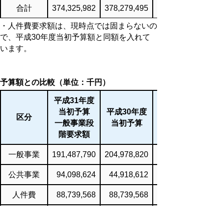
合計
374,325,982
378,279,495
・人件費要求額は、現時点では固まらないの
で、平成30年度当初予算額と同額を入れて
います。
予算額との比較（単位：千円）
平成31年度
当初予算
平成30年度
区分
一般事業段
当初予算
階要求額
一般事業
191,487,790
204,978,820
公共事業
94,098,624
44,918,612
人件費
88,739,568
88,739,568
合計
374,325,982
338,637,000