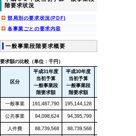
階要求状況
部局別の要求状況(PDF)
各事業ごとの要求内容
一般事業段階要求概要
要求額の比較（単位：千円）
平成31年度
平成30年度
当初予算
当初予算
区分
一般事業段
一般事業段
階要求額
階要求額
一般事業
191,487,790
195,144,128
公共事業
94,098,624
94,395,799
人件費
88,739,568
88,739,568