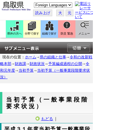
こ
の
ペ
読み上げ
大
元
ー
ジ
を
翻
訳
県外の方へ
分野で探す
組織で探す
防災 緊急
メニュー
す
る
現在の位置：
ホーム
県の組織と仕事
令和の改新戦
略本部
財政課
財政状況
予算編成過程の公開
令
和元年度
当初予算
当初予算（一般事業段階要求状
況）
当初予算（一般事業段階
要求状況）
もどる
｜
平成３１年度当初予算一般事業段