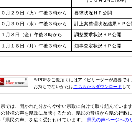
（１０月２4日現在）
１０月２９日（火）午後３時から
要求状況ＨＰ公開
１０月３０日（水）午後３時から
計上案整理状況結果ＨＰ公
１１月８日（金）午後３時から
調整要求状況ＨＰ公開
１１月１８日（月）午後３時から
知事査定状況ＨＰ公開
※PDFをご覧頂くにはアドビリーダーが必要です
お持ちでないかたは
こちらからダウンロード
して
取県では、開かれた分かりやすい県政に向けて取り組んでいま
民の皆様の声を県政に反映するため、県民の皆様から県の行政
の「県民の声」を広く受け付けています。
県民の声ページへの