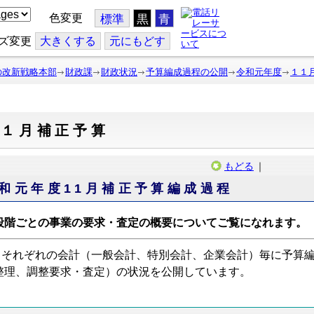
色変更
標準
黒
青
ズ変更
大
きくする
元
にもどす
の改新戦略本部
財政課
財政状況
予算編成過程の公開
令和元年度
１１
１１月補正予算
もどる
｜
和元年度11月補正予算編成過程
段階ごとの事業の要求・査定の概要についてご覧になれます。
れぞれの会計（一般会計、特別会計、企業会計）毎に予算編
整理、調整要求・査定）の状況を公開しています。