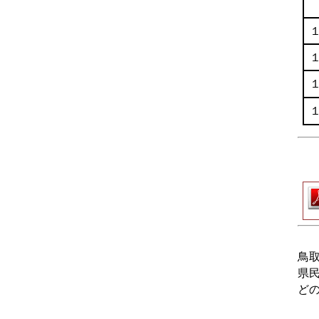
鳥
県
ど