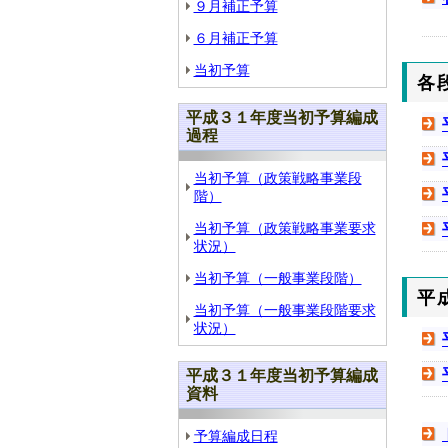
９月補正予算
６月補正予算
当初予算
各
平成３１年度当初予算編成
過程
当初予算（政策戦略事業段
階）
当初予算（政策戦略事業要求
状況）
当初予算（一般事業段階）
平
当初予算（一般事業段階要求
状況）
平成３１年度当初予算編成
資料
予算編成日程