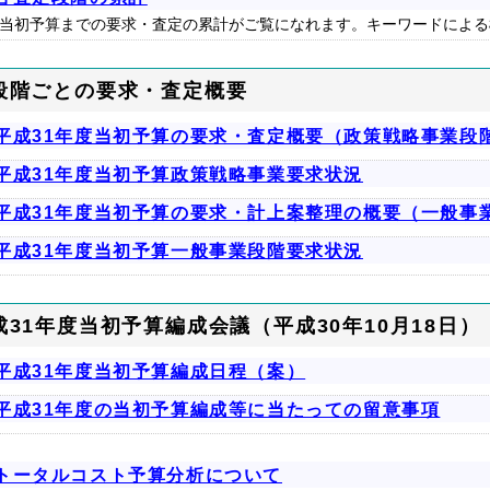
当初予算までの要求・査定の累計がご覧になれます。キーワードによる
段階ごとの要求・査定概要
平成31年度当初予算の要求・査定概要（政策戦略事業段
平成31年度当初予算政策戦略事業要求状況
平成31年度当初予算の要求・計上案整理の概要（一般事
平成31年度当初予算一般事業段階要求状況
成31年度当初予算編成会議（平成30年10月18日）
平成31年度当初予算編成日程（案）
平成31年度の当初予算編成等に当たっての留意事項
トータルコスト予算分析について