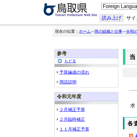
こ
の
ペ
ー
読み上げ
サイ
ジ
を
翻
現在の位置：
ホーム
県の組織と仕事
令和
訳
す
る
参考
もどる
予算編成の流れ
用語説明
令和元年度
そ
求
２月補正予算
２月臨時補正
各
１１月補正予算