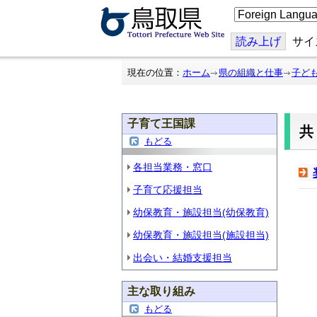
こ
の
ペ
ー
読み上げ
サイ
ジ
を
翻
現在の位置：
ホーム
県の組織と仕事
子ど
訳
す
る
子育て王国課
もどる
各担当業務・窓口
子育て応援担当
幼保教育・施設担当(幼保教育)
幼保教育・施設担当(施設担当)
出会い・結婚支援担当
主な取り組み
もどる