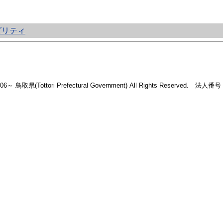
ビリティ
2006～ 鳥取県(Tottori Prefectural Government) All Rights Reserved. 法人番号