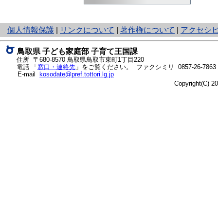
と
個人情報保護
|
リンクについて
|
著作権について
|
アクセシ
り
ネ
鳥取県 子ども家庭部 子育て王国課
ッ
住所 〒680-8570 鳥取県鳥取市東町1丁目220
ト
電話 「
窓口・連絡先
」をご覧ください。 ファクシミリ 0857-26-7863
E-mail
kosodate@pref.tottori.lg.jp
へ
Copyright(C) 
の