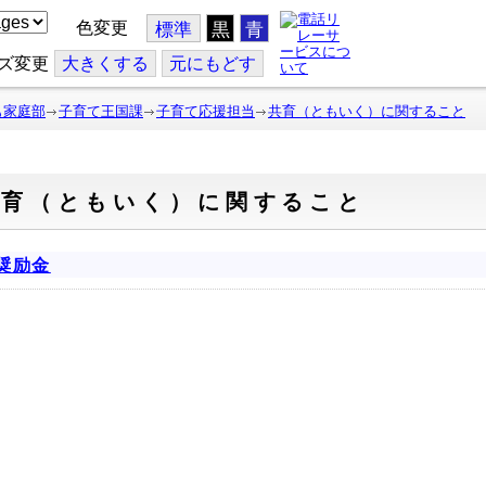
色変更
標準
黒
青
ズ変更
大
きくする
元
にもどす
も家庭部
子育て王国課
子育て応援担当
共育（ともいく）に関すること
共育（ともいく）に関すること
奨励金