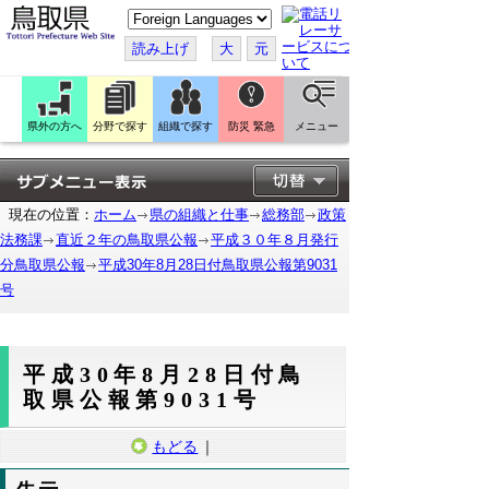
こ
の
ペ
読み上げ
大
元
ー
ジ
を
翻
訳
県外の方へ
分野で探す
組織で探す
防災 緊急
メニュー
す
る
現在の位置：
ホーム
県の組織と仕事
総務部
政策
法務課
直近２年の鳥取県公報
平成３０年８月発行
分鳥取県公報
平成30年8月28日付鳥取県公報第9031
号
平成30年8月28日付鳥
取県公報第9031号
もどる
｜