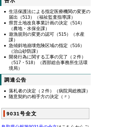
告示
生活保護法による指定医療機関の変更の
届出（513）（福祉監査指導課）
県営土地改良事業計画の決定（514）
（農地・水保全課）
遊漁規則の変更の認可（515）（水産
課）
急傾斜地崩壊危険区域の指定（516）
（治山砂防課）
開発行為に関する工事の完了（２件）
（517・518）（西部総合事務所生活環
境局）
調達公告
落札者の決定（２件）（病院局総務課）
随意契約の相手方の決定（〃）
9031号全文
鳥取県公報第9031号の全文
はこちらからご