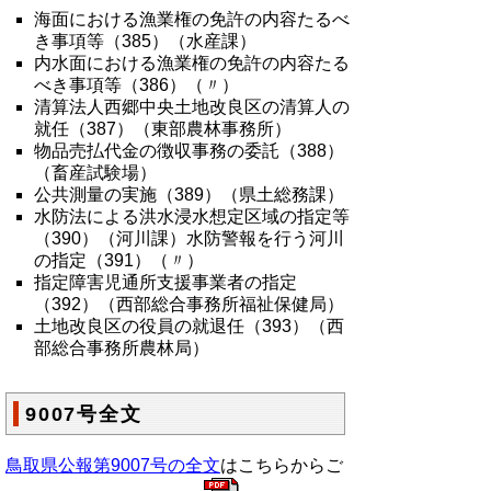
海面における漁業権の免許の内容たるべ
き事項等（385）（水産課）
内水面における漁業権の免許の内容たる
べき事項等（386）（〃）
清算法人西郷中央土地改良区の清算人の
就任（387）（東部農林事務所）
物品売払代金の徴収事務の委託（388）
（畜産試験場）
公共測量の実施（389）（県土総務課）
水防法による洪水浸水想定区域の指定等
（390）（河川課）水防警報を行う河川
の指定（391）（〃）
指定障害児通所支援事業者の指定
（392）（西部総合事務所福祉保健局）
土地改良区の役員の就退任（393）（西
部総合事務所農林局）
9007号全文
鳥取県公報第9007号の全文
はこちらからご