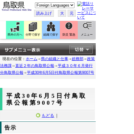
こ
の
ペ
読み上げ
大
元
ー
ジ
を
翻
訳
県外の方へ
分野で探す
組織で探す
防災 緊急
メニュー
す
る
現在の位置：
ホーム
県の組織と仕事
総務部
政策
法務課
直近２年の鳥取県公報
平成３０年６月発行
分鳥取県公報
平成30年6月5日付鳥取県公報第9007号
平成30年6月5日付鳥取
県公報第9007号
もどる
｜
告示