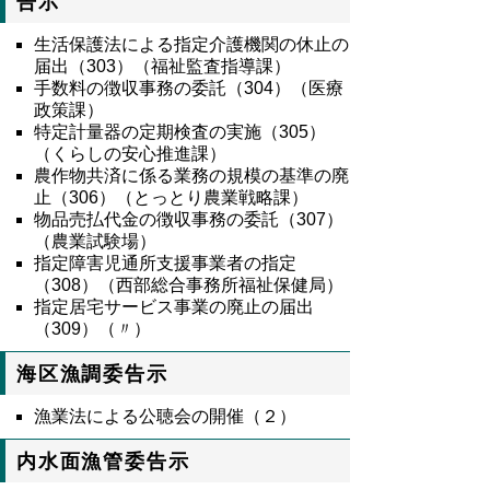
告示
生活保護法による指定介護機関の休止の
届出（303）（福祉監査指導課）
手数料の徴収事務の委託（304）（医療
政策課）
特定計量器の定期検査の実施（305）
（くらしの安心推進課）
農作物共済に係る業務の規模の基準の廃
止（306）（とっとり農業戦略課）
物品売払代金の徴収事務の委託（307）
（農業試験場）
指定障害児通所支援事業者の指定
（308）（西部総合事務所福祉保健局）
指定居宅サービス事業の廃止の届出
（309）（〃）
海区漁調委告示
漁業法による公聴会の開催（２）
内水面漁管委告示