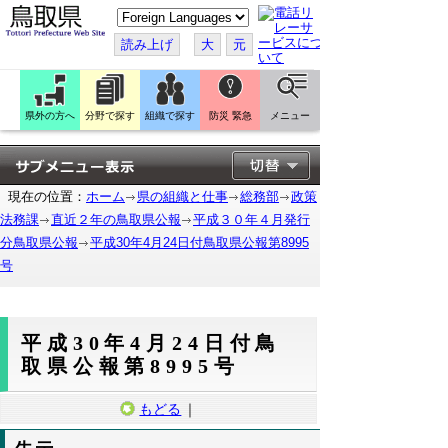
こ
の
ペ
読み上げ
大
元
ー
ジ
を
翻
訳
県外の方へ
分野で探す
組織で探す
防災 緊急
メニュー
す
る
現在の位置：
ホーム
県の組織と仕事
総務部
政策
法務課
直近２年の鳥取県公報
平成３０年４月発行
分鳥取県公報
平成30年4月24日付鳥取県公報第8995
号
平成30年4月24日付鳥
取県公報第8995号
もどる
｜