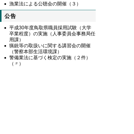
漁業法による公聴会の開催（３）
公告
平成30年度鳥取県職員採用試験（大学
卒業程度）の実施（人事委員会事務局任
用課）
猟銃等の取扱いに関する講習会の開催
（警察本部生活環境課）
警備業法に基づく検定の実施（２件）
（〃）
8995号全文
鳥取県公報第8995号の全文
はこちらからご
覧いただけます。＞＞＞
（365KB）
▲ページ上部に戻る