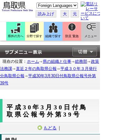
こ
の
ペ
読み上げ
大
元
ー
ジ
を
翻
訳
県外の方へ
分野で探す
組織で探す
防災 緊急
メニュー
す
る
現在の位置：
ホーム
県の組織と仕事
総務部
政策
法務課
直近２年の鳥取県公報
平成３０年３月発行
分鳥取県公報
平成30年3月30日付鳥取県公報号外第
39号
平成30年3月30日付鳥
取県公報号外第39号
もどる
｜