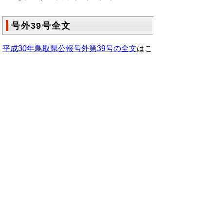
号外39号全文
平成30年鳥取県公報号外第39号の全文
はこ
ちらからご覧いただけます。＞＞＞
（327KB）
▲ページ上部に戻る
と
個人情報保護
|
リンクについて
|
著作権に
り
ついて
|
アクセシビリティ
ネ
鳥取県総務部政策法務課
ッ
住所 〒680-8570
ト
鳥取県鳥取市東町1丁目220
電話
0857-26-7027
へ
ファクシミリ 0857-26- 8106