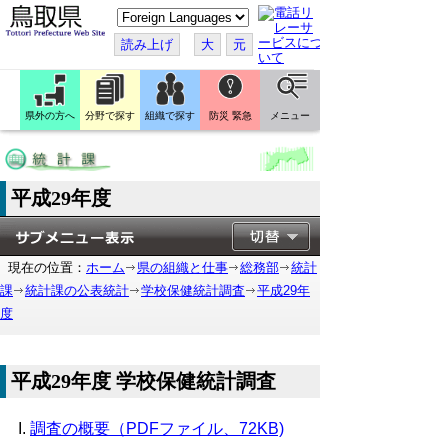
こ
の
ペ
読み上げ
大
元
ー
ジ
を
翻
訳
県外の方へ
分野で探す
組織で探す
防災 緊急
メニュー
す
る
平成29年度
現在の位置：
ホーム
県の組織と仕事
総務部
統計
課
統計課の公表統計
学校保健統計調査
平成29年
度
平成29年度 学校保健統計調査
調査の概要（PDFファイル、72KB)