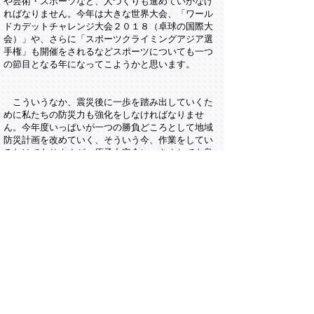
や芸術・スポーツなど、人づくりも進めていかなけ
ればなりません。今年は大きな世界大会、「ワール
ドカデットチャレンジ大会２０１８（卓球の国際大
会）」や、さらに「スポーツクライミングアジア選
手権」も開催をされるなどスポーツについても一つ
の節目となる年になってこようかと思います。
こういうなか、震災後に一歩を踏み出していくた
めに私たちの防災力も強化をしなければなりませ
ん。今年度いっぱいが一つの勝負どころとして地域
防災計画を改めていく、そういう今、作業をしてい
るわけでありますが、原子力安全につきましても島
根原発の２号機の審査がもしかすると今年終わるか
もしれないという、そういう報道も出てきているわ
けでありまして、原子力安全対策なども進めていか
なければならないわけであります。このように私た
ちは今年様々なことにまたチャレンジをしていかな
ければなりません。そのなかで「大山1300年祭」、
「「山の日」記念全国大会」、こうした大きな行事
イベントも出てきたわけであります。ぜひとも全県
一丸となってこうしたことを成功をさせまして、自
然の持つ恵み、山陰の豊かさをデスティネーション
キャンペーン（地方自治体、地元観光業者、JRグル
ープとが連携して行う観光キャンペーン）も含めて