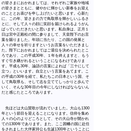
の皆さまにおかれましては、それぞれご家族や地域
の皆さまとともに、健やかに輝かしい新春をお迎え
のこととお喜びを申し上げたいと思います。心新た
に、この年、皆さまの力で鳥取県を輝かしいふるさ
とに、そして人々の顔に笑顔を届けられるようがん
ばっていただきたいと思います。私自身は、正月１
日は宮中正殿松の間に参りまして、天皇陛下のお言
葉を賜りました。年頭に当たり、この国の発展と
人々の幸せを祈りますというお言葉をいただきまし
た。陛下におかれましてはご退位を決められたとこ
ろであり、この平成30年、１年を終えますと、もう
すぐ引き継がれるということになるわけでありま
す。平成も30年、論語の言葉によれば「三十にして
立つ」といいます。自立という言葉をあてます。こ
の平成の30年を経て、私たちこの日本という国、そ
して鳥取県も、そして志を立ててしっかりと歩んで
いく、そんな30年目の今年にしなければならないん
だと感じたところであります。
先ほどは大山賛歌が流れていました。大山も1300
年という節目を迎えることになります。信仰を集め
人々の心のよりどころとして、その大山寺が開かれ
ての1300年であります。また、ここ因幡の国に赴任
をされました大伴家持公も生誕1300年ということに