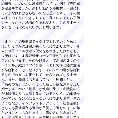
の修復、このために鳥取県としても、例えば専門家
を派遣をするとか、新しい動きを市町村と一緒にし
ていかなければならないのだと思いますし、その後
のまちづくりにつきましても、我々の方でもお手伝
いをしながら、地域の生まれ変わり、このサポート
をしなければならないのだと思います。
また、この鳥取県テイクオフをしていくために
は、いくつかの課題があったわけでありますが、年
末に米子ソウル便が５便化をされましたけれども、
今年はいよいよ鳥取砂丘コナン空港が生まれ変わる
ことになります。その受け皿として新旧の２つのタ
ーミナルが結ばれツインポートとして海と陸の空港
が結ばれることになります。その２つの港が結ばれ
るなかで旅立ちを果たしていかなければなりませ
ん。また、鉄路におきましても、「昭和」とか、
「あめつち」とか、そうした新しい観光列車が走り
始めます。幸い「瑞風」が軌道に乗って山陰側の方
が山陽側よりも人気を集めているというこの余勢を
かっていかなければならないわけであります。その
ようななか、インフラストラクチャー（社会基盤）
としても高速道路も進捗が目覚しく進むのはこの年
ということにもなりますし、港の方におきまして
も、境港で新しいピア、係留場所が誕生しまして２