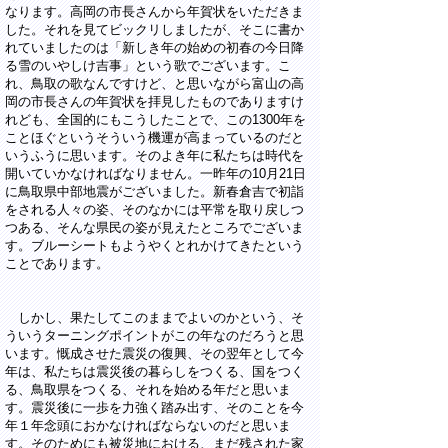
なります。高岡の市長さんから年賀状をいただきま
した。それを見てビックリしましたが、そこに書か
れていましたのは「新しき年の始めの初春の今日降
る雪のいやしけ吉事」という歌でございます。こ
れ、鳥取の歌なんですけど、と思いながら富山の高
岡の市長さんの年賀状を拝見したものでありますけ
れども、全国的にもこうしたことで、この1300年を
ことほぐというそういう機運が高まっているのだと
いうふうに思います。そのよき年に私たちは時代を
開いていかなければなりません。一昨年の10月21日
に鳥取県中部地震がございました。新春倉吉で初詣
をされる人々の姿、そのなかには平常を取り戻しつ
つある、そんな県民の姿が見えたところでございま
す。ブルーシートもようやくとれかけてきたという
ことであります。
しかし、果たしてこのままでよいのかという、そ
ういうターニングポイントがこの年なのだろうと思
います。慨成させた震災の復興、その翌年として今
年は、私たちは震災後の暮らしをつくる、国をつく
る、鳥取県をつくる、それを始める年だと思いま
す。震災後に一歩を力強く踏み出す、そのことを今
年１年念頭におかなければならないのだと思いま
す。そのためにも被災地における、まだ残された家