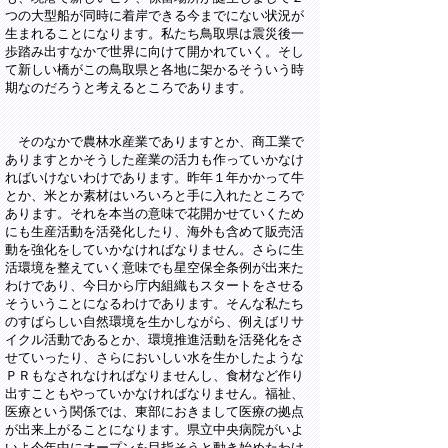
つの大型船が同時に着岸できる今までにない状況が
生まれることになります。私たち鳥取県は震災後一
歩踏み出すなかで世界に向けて開かれていく。そし
て新しい橋がこの鳥取県と各地に架かるそういう時
期なのだろうと考えるところであります。
そのなかで農林水産業でありますとか、商工業で
ありますとかそうした産業の活力も作っていかなけ
ればいけないわけであります。昨年１年かかって牛
とか、米とか素材はいろいろと手に入れたところで
あります。それを本当の意味で花開かせていくため
にも生産活動を活発化したり、海外も含めて販売活
動を強化をしていかなければなりません。さらに生
活環境を整えていく意味でも星空保全条例が出来た
わけであり、今日から庁内組織もスタートをさせる
そういうことになるわけであります。そんな私たち
のすばらしい自然環境を生かしながら、例えばリサ
イクル活動であるとか、環境推進活動を活発化をさ
せていったり、さらにおいしい水を生かしたような
ＰＲもなされなければなりませんし、食材など作り
出すこともやっていかなければなりません。福祉、
医療という関係では、東部におきまして医療の拠点
が出来上がることになります。県立中央病院がいよ
いよ今年中にオープンを目指そうと動き始めたわけ