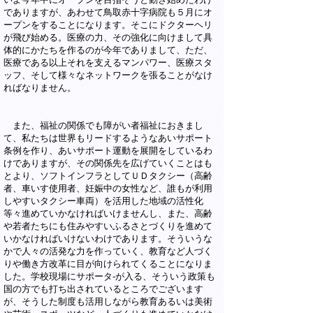
でありますが、あわせて鳥取赤十字病院も５月にオ
ープンをすることになります。そこにドクターヘリ
が飛び始める。医療の力、その強化に向けまして具
体的にかたちを作るのが今年でありまして、ただ、
医療である以上それを支えるマンパワー、医療スタ
ッフ、そして様々なネットワークを張ることがなけ
ればなりません。
また、福祉の関係でも障がい者福祉におきまし
て、私たちは世界もリードするようなあいサポート
条例を作り、あいサポート運動を展開をしているわ
けでありますが、その関係先を広げていくことはも
とより、ソフトインフラとしてＵＤタクシー（高齢
者、車いす使用者、妊娠中の女性など、誰もが利用
しやすいタクシー車両）を活用した地域の活性化
等々進めていかなければいけませんし、また、高齢
や若者たちにも住みやすいふるさとづくりを進めて
いかなければいけないわけであります。そういうな
かで人々の活発な力を作っていく、教育など人づく
りや働き方改革に目が向けられてくることになりま
した。学校現場にサポータ-が入る、そういう政策も
国の方でも打ち出されているところでございます
が、そうした制度も活用しながら教育あるいは美術