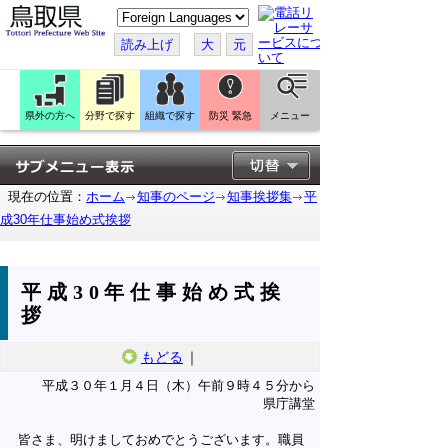
こ
の
ペ
読み上げ
大
元
ー
ジ
を
翻
訳
県外の方へ
分野で探す
組織で探す
防災 緊急
メニュー
す
る
現在の位置：
ホーム
知事のページ
知事挨拶集
平
成30年仕事始め式挨拶
平成30年仕事始め式挨
拶
もどる
｜
平成３０年１月４日（木）午前９時４５分から
県庁講堂
皆さま、明けましておめでとうございます。職員