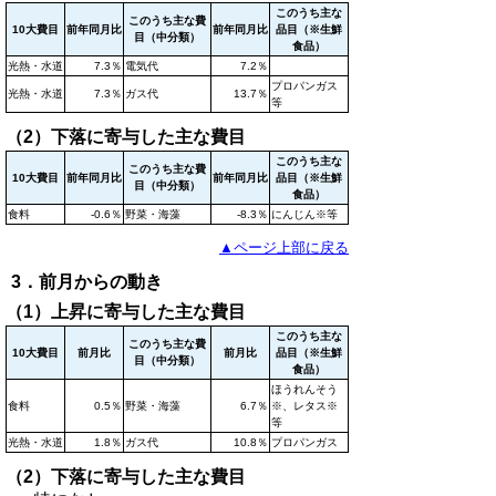
このうち主な
このうち主な費
10大費目
前年同月比
前年同月比
品目（※生鮮
目（中分類）
食品）
光熱・水道
7.3％
電気代
7.2％
プロパンガス
光熱・水道
7.3％
ガス代
13.7％
等
（2）下落に寄与した主な費目
このうち主な
このうち主な費
10大費目
前年同月比
前年同月比
品目（※生鮮
目（中分類）
食品）
食料
-0.6％
野菜・海藻
-8.3％
にんじん※等
▲ページ上部に戻る
3．前月からの動き
（1）上昇に寄与した主な費目
このうち主な
このうち主な費
10大費目
前月比
前月比
品目（※生鮮
目（中分類）
食品）
ほうれんそう
食料
0.5％
野菜・海藻
6.7％
※、レタス※
等
光熱・水道
1.8％
ガス代
10.8％
プロパンガス
（2）下落に寄与した主な費目