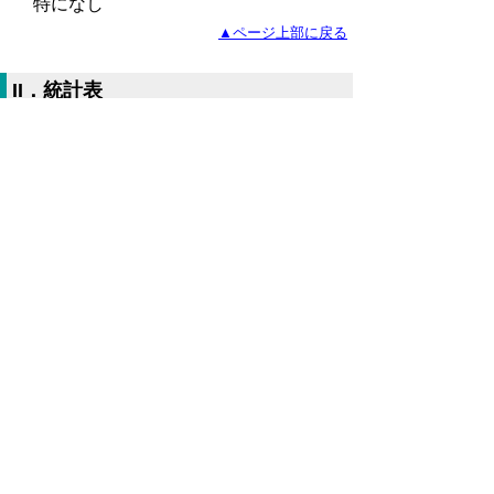
特になし
▲ページ上部に戻る
II．統計表
平成29年11月鳥取市消費者物価指数
（Excelファイル、75KB）
全国・中国地方県庁所在地別総合指数
（Excelファイル、58KB）
鳥取市10大費目指数（Excelファイ
ル、76KB）
鳥取市中分類指数（Excelファイル、
90KB）
▲ページ上部に戻る
当ホームページに掲載している統計データ等
の一部は、Excel形式、またはPDF形式で提
供しています。閲覧ソフトが必要な場合は、