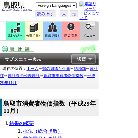
こ
の
ペ
読み上げ
大
元
ー
ジ
を
翻
訳
県外の方へ
分野で探す
組織で探す
防災 緊急
メニュー
す
る
現在の位置：
ホーム
県の組織と仕事
総務部
統計
課
統計課の公表統計
鳥取市消費者物価指数
平成
29年11月
鳥取市消費者物価指数（平成29年
11月）
結果の概要
概況（総合指数）