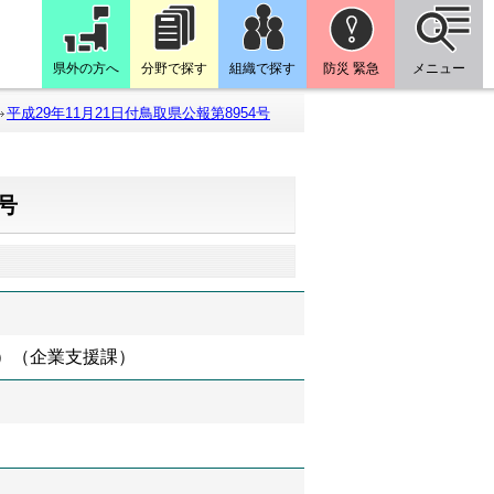
県外の方へ
分野で探す
組織で探す
防災 緊急
メニュー
平成29年11月21日付鳥取県公報第8954号
4号
8）（企業支援課）