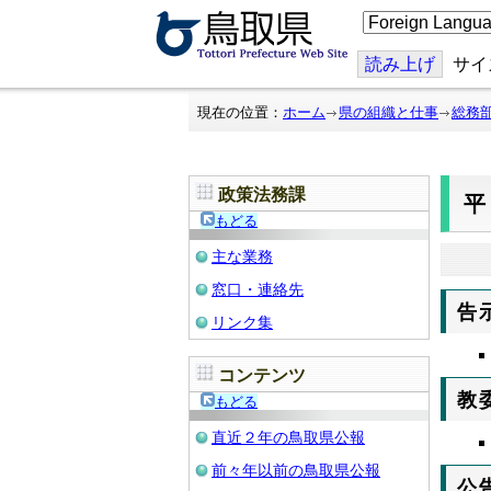
こ
の
ペ
ー
読み上げ
サイ
ジ
を
翻
現在の位置：
ホーム
県の組織と仕事
総務
訳
す
る
政策法務課
平
もどる
主な業務
窓口・連絡先
告
リンク集
コンテンツ
教
もどる
直近２年の鳥取県公報
前々年以前の鳥取県公報
公