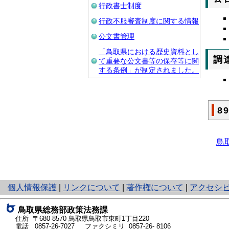
行政書士制度
行政不服審査制度に関する情報
公文書管理
「鳥取県における歴史資料とし
調
て重要な公文書等の保存等に関
する条例」が制定されました。
8
鳥
と
個人情報保護
|
リンクについて
|
著作権について
|
アクセシ
り
ネ
鳥取県総務部政策法務課
ッ
住所 〒680-8570
鳥取県鳥取市東町1丁目220
ト
電話
0857-26-7027
ファクシミリ 0857-26- 8106