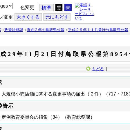
色変更
標準
黒
青
ズ変更
大
きくする
元
にもどす
部
政策法務課
直近２年の鳥取県公報
平成２９年１１月発行分鳥取県公報
成29年11月21日付鳥取県公報第895
もどる
｜
示
大規模小売店舗に関する変更事項の届出（２件）（717・71
委告示
定例教育委員会の招集（34）（教育総務課）
告