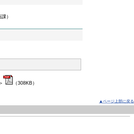
画課）
＞
（308KB）
▲ページ上部に戻る