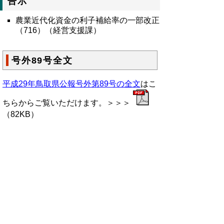
告示
農業近代化資金の利子補給率の一部改正
（716）（経営支援課）
号外89号全文
平成29年鳥取県公報号外第89号の全文
はこ
ちらからご覧いただけます。＞＞＞
（82KB）
▲ページ上部に戻る
と
個人情報保護
|
リンクについて
|
著作権に
り
ついて
|
アクセシビリティ
ネ
鳥取県総務部政策法務課
ッ
住所 〒680-8570