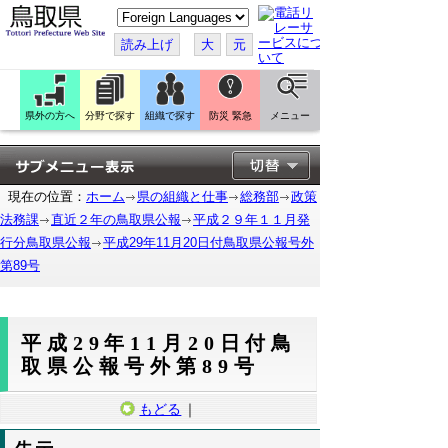
こ
の
ペ
読み上げ
大
元
ー
ジ
を
翻
訳
県外の方へ
分野で探す
組織で探す
防災 緊急
メニュー
す
る
現在の位置：
ホーム
県の組織と仕事
総務部
政策
法務課
直近２年の鳥取県公報
平成２９年１１月発
行分鳥取県公報
平成29年11月20日付鳥取県公報号外
第89号
平成29年11月20日付鳥
取県公報号外第89号
もどる
｜