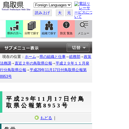
こ
の
ペ
読み上げ
大
元
ー
ジ
を
翻
訳
県外の方へ
分野で探す
組織で探す
防災 緊急
メニュー
す
る
現在の位置：
ホーム
県の組織と仕事
総務部
政策
法務課
直近２年の鳥取県公報
平成２９年１１月発
行分鳥取県公報
平成29年11月17日付鳥取県公報第
8953号
平成29年11月17日付鳥
取県公報第8953号
もどる
｜