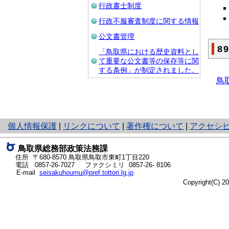
行政書士制度
行政不服審査制度に関する情報
公文書管理
8
「鳥取県における歴史資料とし
て重要な公文書等の保存等に関
する条例」が制定されました。
鳥
と
個人情報保護
|
リンクについて
|
著作権について
|
アクセシ
り
ネ
鳥取県総務部政策法務課
ッ
住所 〒680-8570
鳥取県鳥取市東町1丁目220
ト
電話
0857-26-7027
ファクシミリ 0857-26- 8106
E-mail
seisakuhoumu@pref.tottori.lg.jp
へ
Copyright(C) 
の