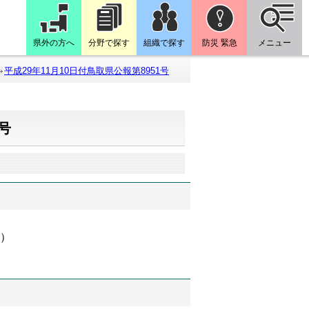
県外の方へ
分野で探す
組織で探す
防災 緊急
メニュー
平成29年11月10日付鳥取県公報第8951号
1号
）
所）