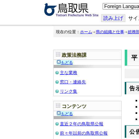
こ
の
ペ
ー
読み上げ
サイ
ジ
を
翻
現在の位置：
ホーム
県の組織と仕事
総務
訳
す
る
政策法務課
平
もどる
主な業務
窓口・連絡先
告
リンク集
コンテンツ
もどる
直近２年の鳥取県公報
公
前々年以前の鳥取県公報