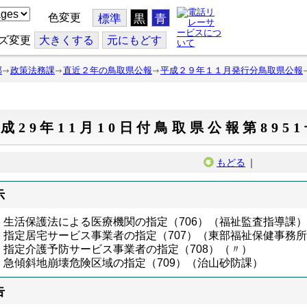
色変更
標準
黒
青
ズ変更
大
きくする
元
にもどす
部
政策法務課
直近２年の鳥取県公報
平成２９年１１月発行分鳥取県公報
成29年11月10日付鳥取県公報第895
もどる
｜
示
生活保護法による医療機関の指定（706）（福祉監査指導課
指定居宅サービス事業者の指定（707）（東部福祉保健事務
指定介護予防サービス事業者の指定（708）（〃）
急傾斜地崩壊危険区域の指定（709）（治山砂防課）
告