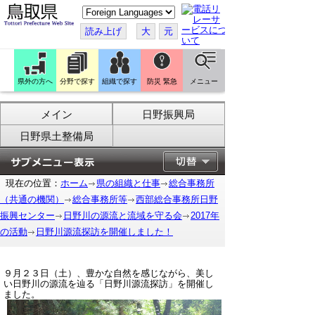
こ
の
ペ
読み上げ
大
元
ー
ジ
を
翻
訳
県外の方へ
分野で探す
組織で探す
防災 緊急
メニュー
す
る
メイン
日野振興局
日野県土整備局
現在の位置：
ホーム
県の組織と仕事
総合事務所
（共通の機関）
総合事務所等
西部総合事務所日野
振興センター
日野川の源流と流域を守る会
2017年
の活動
日野川源流探訪を開催しました！
９月２３日（土）、豊かな自然を感じながら、美し
い日野川の源流を辿る「日野川源流探訪」を開催し
ました。