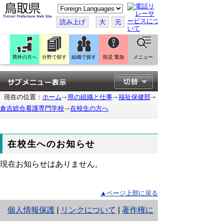
こ
の
ペ
読み上げ
大
元
ー
ジ
を
翻
訳
県外の方へ
分野で探す
組織で探す
防災 緊急
メニュー
す
る
現在の位置：
ホーム
県の組織と仕事
福祉保健部
倉吉総合看護専門学校
在校生の方へ
在校生へのお知らせ
現在お知らせはありません。
▲ページ上部に戻る
と
個人情報保護
|
リンクについて
|
著作権に