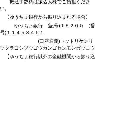
振込手数料は振込人様でご負担くださ
い。
【ゆうちょ銀行から振り込まれる場合】
ゆうちょ銀行 (記号)１５２００ (番
号)１１４５８４６１
(口座名義)トットリケンリ
ツクラヨシソウゴウカンゴセンモンガッコウ
【ゆうちょ銀行
以外
の金融機関から振り込
まれる場合】
ゆうちょ銀行 (店名)五二八 (貯金種
目)普通 (口座番号)１１４５８４６
(口座名義)トットリケンリ
ツクラヨシソウゴウカンゴセンモンガッコウ
２ 現金書留による納付
所定の金額を現金書留によりお送りくだ