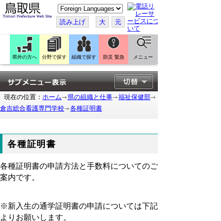
こ
の
ペ
読み上げ
大
元
ー
ジ
を
翻
訳
県外の方へ
分野で探す
組織で探す
防災 緊急
メニュー
す
る
現在の位置：
ホーム
県の組織と仕事
福祉保健部
倉吉総合看護専門学校
各種証明書
各種証明書
各種証明書の申請方法と手数料についてのご
案内です。
※新入生の通学証明書の申請については下記
よりお願いします。