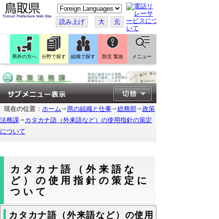
こ
の
ペ
読み上げ
大
元
ー
ジ
を
翻
訳
県外の方へ
分野で探す
組織で探す
防災 緊急
メニュー
す
る
現在の位置：
ホーム
県の組織と仕事
総務部
政策
法務課
カタカナ語（外来語など）の使用指針の策定
について
カタカナ語（外来語な
ど）の使用指針の策定に
ついて
カタカナ語（外来語など）の使用