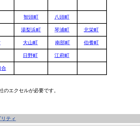
智頭町
八頭町
湯梨浜町
琴浦町
北栄町
村
大山町
南部町
伯耆町
日野町
江府町
組合
ft社のエクセルが必要です。
ビリティ