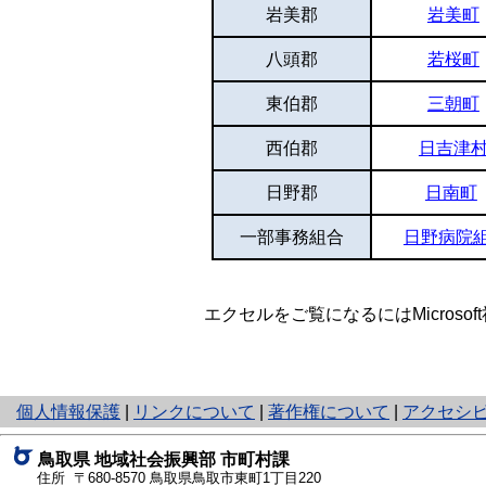
岩美郡
岩美町
八頭郡
若桜町
東伯郡
三朝町
西伯郡
日吉津
日野郡
日南町
一部事務組合
日野病院
エクセルをご覧になるにはMicroso
と
個人情報保護
|
リンクについて
|
著作権について
|
アクセシ
り
ネ
鳥取県 地域社会振興部 市町村課
ッ
住所 〒680-8570
鳥取県鳥取市東町1丁目220