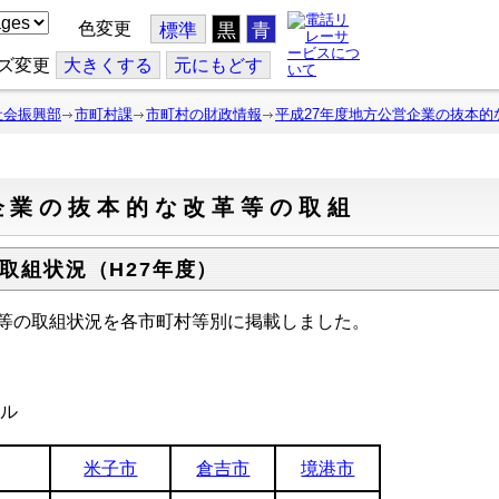
色変更
標準
黒
青
ズ変更
大
きくする
元
にもどす
社会振興部
市町村課
市町村の財政情報
平成27年度地方公営企業の抜本的
企業の抜本的な改革等の取組
取組状況（H27年度）
等の取組状況を各市町村等別に掲載しました。
ル
米子市
倉吉市
境港市