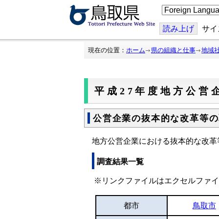
こ
の
ペ
ー
読み上げ
サイ
ジ
を
翻
現在の位置：
ホーム
県の組織と仕事
地域
訳
す
る
平成27年度地方公営
公営企業の抜本的な改革等の
地方公営企業における抜本的な改革
調査結果一覧
※リンクファイルはエクセルファイ
都市
鳥取市