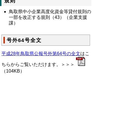
規則
鳥取県中小企業高度化資金等貸付規則の
一部を改正する規則（43）（企業支援
課）
号外64号全文
平成28年鳥取県公報号外第64号の全文
はこ
ちらからご覧いただけます。＞＞＞
（104KB）
▲ページ上部に戻る
と
個人情報保護
|
リンクについて
|
著作権に
り
ついて
|
アクセシビリティ
ネ
鳥取県総務部政策法務課
ッ