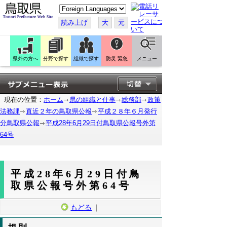
こ
の
ペ
読み上げ
大
元
ー
ジ
を
翻
訳
県外の方へ
分野で探す
組織で探す
防災 緊急
メニュー
す
る
現在の位置：
ホーム
県の組織と仕事
総務部
政策
法務課
直近２年の鳥取県公報
平成２８年６月発行
分鳥取県公報
平成28年6月29日付鳥取県公報号外第
64号
平成28年6月29日付鳥
取県公報号外第64号
もどる
｜