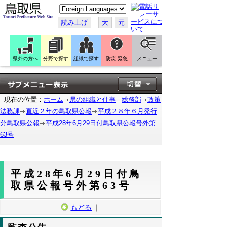
こ
の
ペ
読み上げ
大
元
ー
ジ
を
翻
訳
県外の方へ
分野で探す
組織で探す
防災 緊急
メニュー
す
る
現在の位置：
ホーム
県の組織と仕事
総務部
政策
法務課
直近２年の鳥取県公報
平成２８年６月発行
分鳥取県公報
平成28年6月29日付鳥取県公報号外第
63号
平成28年6月29日付鳥
取県公報号外第63号
もどる
｜