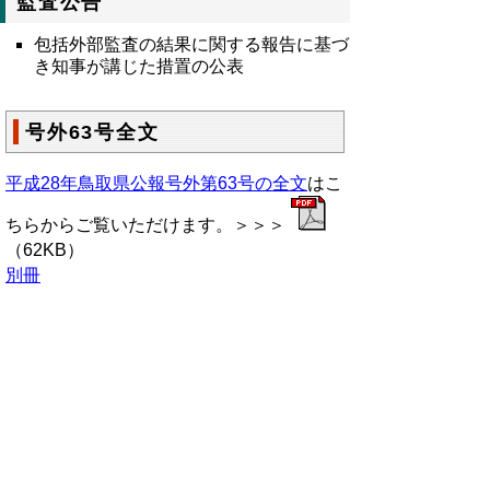
監査公告
包括外部監査の結果に関する報告に基づ
き知事が講じた措置の公表
号外63号全文
平成28年鳥取県公報号外第63号の全文
はこ
ちらからご覧いただけます。＞＞＞
（62KB）
別冊
▲ページ上部に戻る
と
個人情報保護
|
リンクについて
|
著作権に
り
ついて
|
アクセシビリティ
ネ
鳥取県総務部政策法務課
ッ