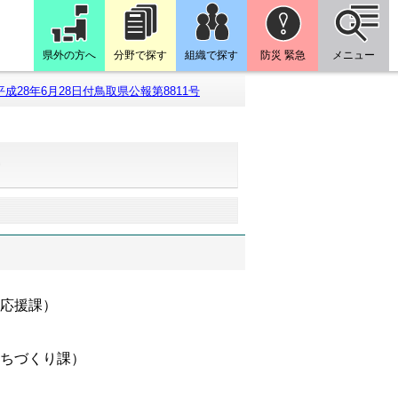
県外の方へ
分野で探す
組織で探す
防災 緊急
メニュー
平成28年6月28日付鳥取県公報第8811号
号
）
て応援課）
まちづくり課）
）