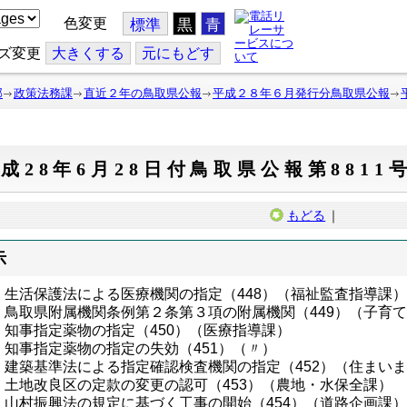
色変更
標準
黒
青
ズ変更
大
きくする
元
にもどす
部
政策法務課
直近２年の鳥取県公報
平成２８年６月発行分鳥取県公報
成28年6月28日付鳥取県公報第8811
もどる
｜
示
生活保護法による医療機関の指定（448）（福祉監査指導課
鳥取県附属機関条例第２条第３項の附属機関（449）（子育
知事指定薬物の指定（450）（医療指導課）
知事指定薬物の指定の失効（451）（〃）
建築基準法による指定確認検査機関の指定（452）（住まい
土地改良区の定款の変更の認可（453）（農地・水保全課）
山村振興法の規定に基づく工事の開始（454）（道路企画課