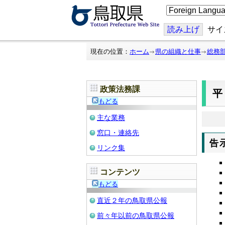
こ
の
ペ
ー
読み上げ
サイ
ジ
を
翻
現在の位置：
ホーム
県の組織と仕事
総務
訳
す
る
政策法務課
平
もどる
主な業務
窓口・連絡先
告
リンク集
コンテンツ
もどる
直近２年の鳥取県公報
前々年以前の鳥取県公報