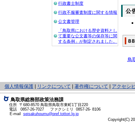
行政書士制度
公
行政不服審査制度に関する情報
公文書管理
「鳥取県における歴史資料とし
て重要な公文書等の保存等に関
8
する条例」が制定されました。
鳥
と
個人情報保護
|
リンクについて
|
著作権について
|
アクセシ
り
ネ
鳥取県総務部政策法務課
ッ
住所 〒680-8570
鳥取県鳥取市東町1丁目220
ト
電話
0857-26-7027
ファクシミリ 0857-26- 8106
E-mail
seisakuhoumu@pref.tottori.lg.jp
へ
Copyright(C) 
の