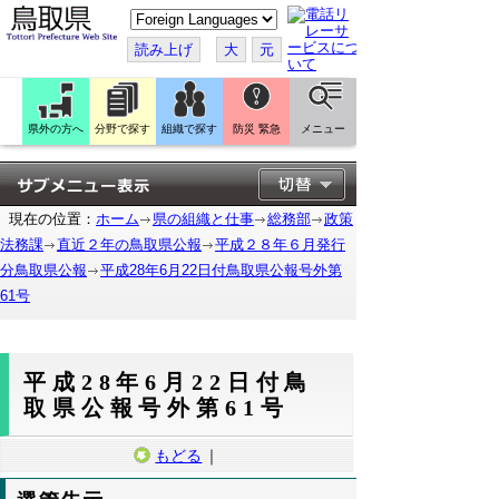
こ
の
ペ
読み上げ
大
元
ー
ジ
を
翻
訳
県外の方へ
分野で探す
組織で探す
防災 緊急
メニュー
す
る
現在の位置：
ホーム
県の組織と仕事
総務部
政策
法務課
直近２年の鳥取県公報
平成２８年６月発行
分鳥取県公報
平成28年6月22日付鳥取県公報号外第
61号
平成28年6月22日付鳥
取県公報号外第61号
もどる
｜