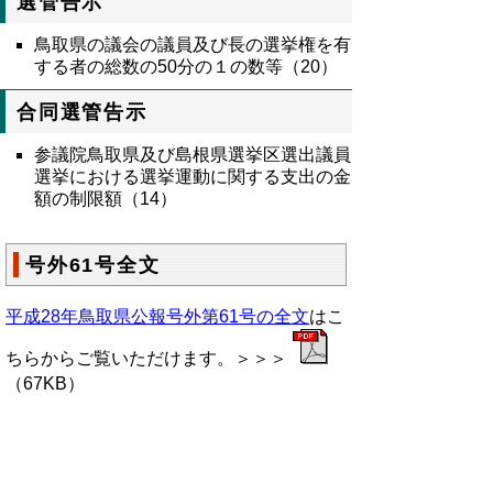
選管告示
鳥取県の議会の議員及び長の選挙権を有
する者の総数の50分の１の数等（20）
合同選管告示
参議院鳥取県及び島根県選挙区選出議員
選挙における選挙運動に関する支出の金
額の制限額（14）
号外61号全文
平成28年鳥取県公報号外第61号の全文
はこ
ちらからご覧いただけます。＞＞＞
（67KB）
▲ページ上部に戻る
と
個人情報保護
|
リンクについて
|
著作権に