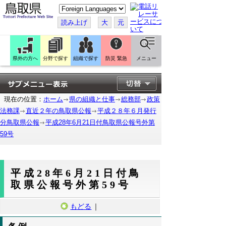
こ
の
ペ
読み上げ
大
元
ー
ジ
を
翻
訳
県外の方へ
分野で探す
組織で探す
防災 緊急
メニュー
す
る
現在の位置：
ホーム
県の組織と仕事
総務部
政策
法務課
直近２年の鳥取県公報
平成２８年６月発行
分鳥取県公報
平成28年6月21日付鳥取県公報号外第
59号
平成28年6月21日付鳥
取県公報号外第59号
もどる
｜