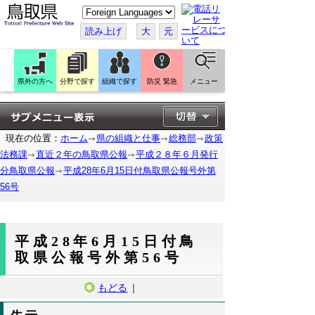
こ
の
ペ
読み上げ
大
元
ー
ジ
を
翻
訳
県外の方へ
分野で探す
組織で探す
防災 緊急
メニュー
す
る
現在の位置：
ホーム
県の組織と仕事
総務部
政策
法務課
直近２年の鳥取県公報
平成２８年６月発行
分鳥取県公報
平成28年6月15日付鳥取県公報号外第
56号
平成28年6月15日付鳥
取県公報号外第56号
もどる
｜