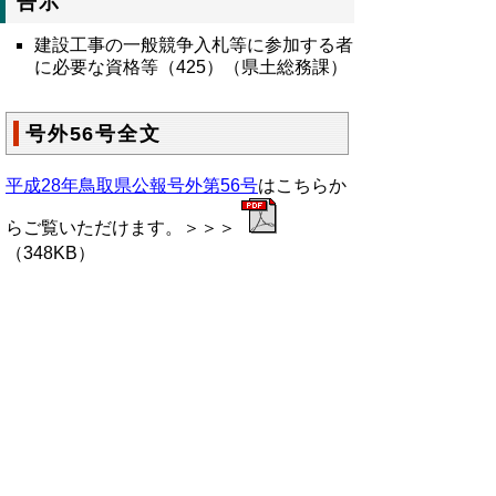
告示
建設工事の一般競争入札等に参加する者
に必要な資格等（425）（県土総務課）
号外56号全文
平成28年鳥取県公報号外第56号
はこちらか
らご覧いただけます。＞＞＞
（348KB）
▲ページ上部に戻る
と
個人情報保護
|
リンクについて
|
著作権に
り
ついて
|
アクセシビリティ
ネ
鳥取県総務部政策法務課
ッ
住所 〒680-8570