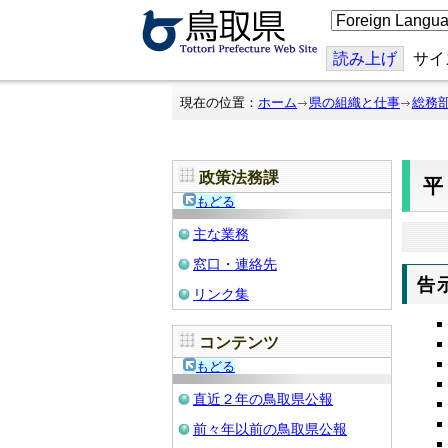
こ
の
ペ
ー
読み上げ
サイ
ジ
を
翻
現在の位置：
ホーム
県の組織と仕事
総務
訳
す
る
政策法務課
平
もどる
主な業務
窓口・連絡先
告
リンク集
コンテンツ
もどる
直近２年の鳥取県公報
前々年以前の鳥取県公報