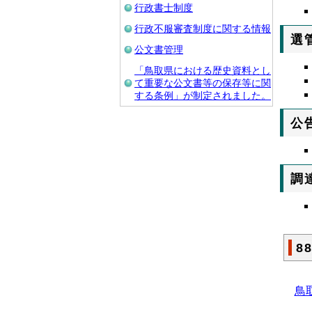
行政書士制度
行政不服審査制度に関する情報
選
公文書管理
「鳥取県における歴史資料とし
て重要な公文書等の保存等に関
する条例」が制定されました。
公
調
8
鳥