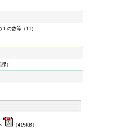
１の数等（11）
）
画課）
＞
（415KB）