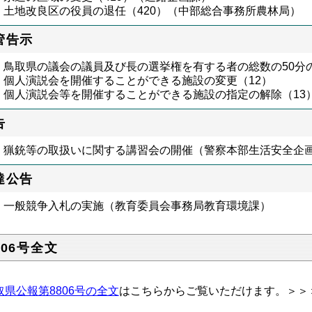
土地改良区の役員の退任（420）（中部総合事務所農林局）
管告示
鳥取県の議会の議員及び長の選挙権を有する者の総数の50分の
個人演説会を開催することができる施設の変更（12）
個人演説会等を開催することができる施設の指定の解除（13
告
猟銃等の取扱いに関する講習会の開催（警察本部生活安全企
達公告
一般競争入札の実施（教育委員会事務局教育環境課）
806号全文
取県公報第8806号の全文
はこちらからご覧いただけます。＞＞