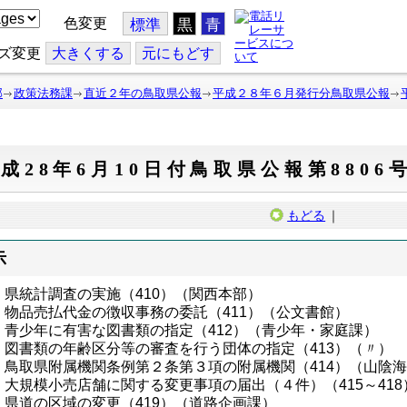
色変更
標準
黒
青
ズ変更
大
きくする
元
にもどす
部
政策法務課
直近２年の鳥取県公報
平成２８年６月発行分鳥取県公報
成28年6月10日付鳥取県公報第8806
もどる
｜
示
県統計調査の実施（410）（関西本部）
物品売払代金の徴収事務の委託（411）（公文書館）
青少年に有害な図書類の指定（412）（青少年・家庭課）
図書類の年齢区分等の審査を行う団体の指定（413）（〃）
鳥取県附属機関条例第２条第３項の附属機関（414）（山陰
大規模小売店舗に関する変更事項の届出（４件）（415～41
県道の区域の変更（419）（道路企画課）