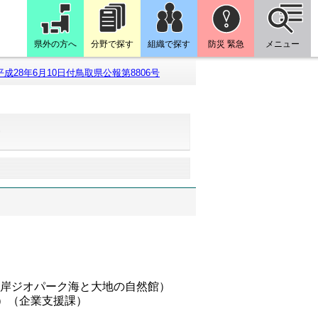
県外の方へ
分野で探す
組織で探す
防災 緊急
メニュー
平成28年6月10日付鳥取県公報第8806号
号
海岸ジオパーク海と大地の自然館）
8）（企業支援課）