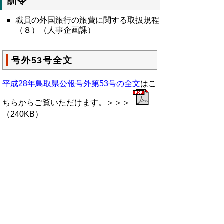
訓令
職員の外国旅行の旅費に関する取扱規程
（８）（人事企画課）
号外53号全文
平成28年鳥取県公報号外第53号の全文
はこ
ちらからご覧いただけます。＞＞＞
（240KB）
▲ページ上部に戻る
と
個人情報保護
|
リンクについて
|
著作権に
り
ついて
|
アクセシビリティ
ネ
鳥取県総務部政策法務課
ッ
住所 〒680-8570