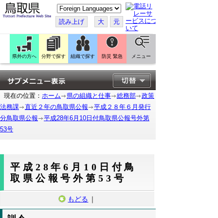
こ
の
ペ
読み上げ
大
元
ー
ジ
を
翻
訳
県外の方へ
分野で探す
組織で探す
防災 緊急
メニュー
す
る
現在の位置：
ホーム
県の組織と仕事
総務部
政策
法務課
直近２年の鳥取県公報
平成２８年６月発行
分鳥取県公報
平成28年6月10日付鳥取県公報号外第
53号
平成28年6月10日付鳥
取県公報号外第53号
もどる
｜