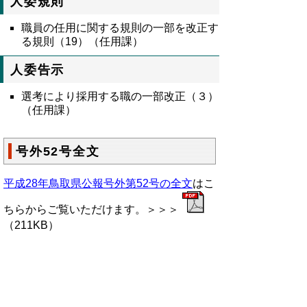
人委規則
職員の任用に関する規則の一部を改正す
る規則（19）（任用課）
人委告示
選考により採用する職の一部改正（３）
（任用課）
号外52号全文
平成28年鳥取県公報号外第52号の全文
はこ
ちらからご覧いただけます。＞＞＞
（211KB）
▲ページ上部に戻る
と
個人情報保護
|
リンクについて
|
著作権に