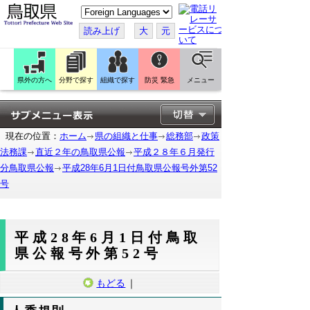
こ
の
ペ
読み上げ
大
元
ー
ジ
を
翻
訳
県外の方へ
分野で探す
組織で探す
防災 緊急
メニュー
す
る
現在の位置：
ホーム
県の組織と仕事
総務部
政策
法務課
直近２年の鳥取県公報
平成２８年６月発行
分鳥取県公報
平成28年6月1日付鳥取県公報号外第52
号
平成28年6月1日付鳥取
県公報号外第52号
もどる
｜