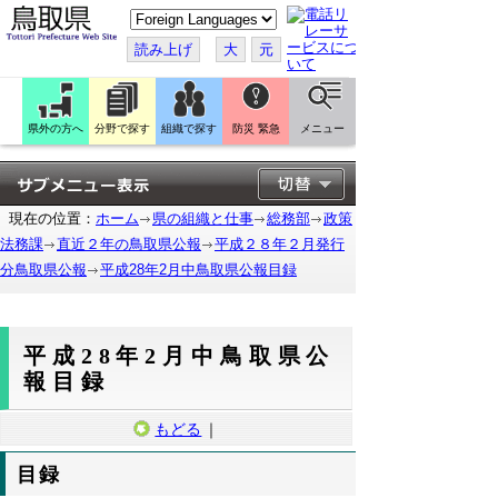
こ
の
ペ
読み上げ
大
元
ー
ジ
を
翻
訳
県外の方へ
分野で探す
組織で探す
防災 緊急
メニュー
す
る
現在の位置：
ホーム
県の組織と仕事
総務部
政策
法務課
直近２年の鳥取県公報
平成２８年２月発行
分鳥取県公報
平成28年2月中鳥取県公報目録
平成28年2月中鳥取県公
報目録
もどる
｜
目録