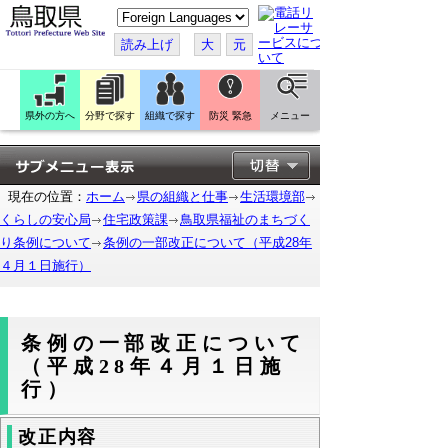
こ
の
ペ
読み上げ
大
元
ー
ジ
を
翻
訳
県外の方へ
分野で探す
組織で探す
防災 緊急
メニュー
す
る
現在の位置：
ホーム
県の組織と仕事
生活環境部
くらしの安心局
住宅政策課
鳥取県福祉のまちづく
り条例について
条例の一部改正について（平成28年
４月１日施行）
条例の一部改正について
（平成28年４月１日施
行）
改正内容