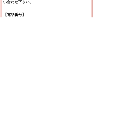
い合わせ下さい。
【電話番号】
（１）県営住宅に関すること
管理担当 ０８５７－２６－７４１１
（２）宅地建物取引業法に関すること
管理担当 ０８５７－２６－７３９９
（３）とっとり住まいる支援事業に関すること
企画担当 ０８５７－２６－７３９８
（４）「とっとり匠の技」活用リモデル助成事業
に関すること
企画担当 ０８５７－２６－７３９８
（５）建築基準法、建築士法に関すること
建築指導室 ０８５７－２６－７３９１
（６）福祉のまちづくり条例に関すること
建築指導室 ０８５７－２６－７３９１
（７）住宅・建築物の耐震に関すること
建築指導室 ０８５７－２６－７６９７
【ファクシミリ】