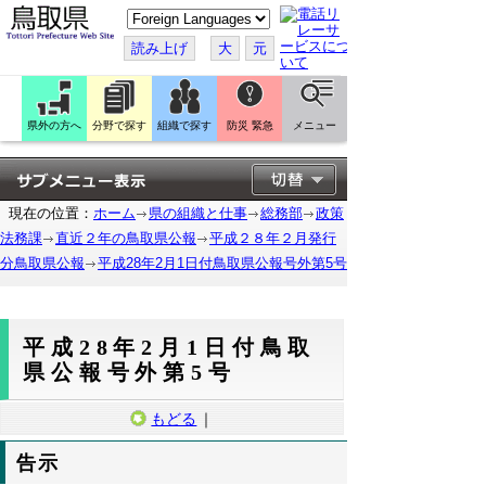
こ
の
ペ
読み上げ
大
元
ー
ジ
を
翻
訳
県外の方へ
分野で探す
組織で探す
防災 緊急
メニュー
す
る
現在の位置：
ホーム
県の組織と仕事
総務部
政策
法務課
直近２年の鳥取県公報
平成２８年２月発行
分鳥取県公報
平成28年2月1日付鳥取県公報号外第5号
平成28年2月1日付鳥取
県公報号外第5号
もどる
｜
告示