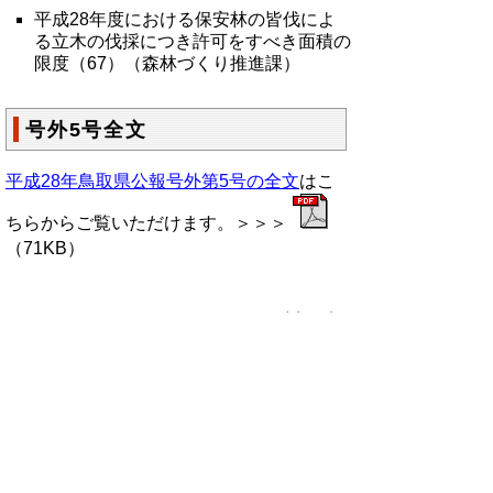
平成28年度における保安林の皆伐によ
る立木の伐採につき許可をすべき面積の
限度（67）（森林づくり推進課）
号外5号全文
平成28年鳥取県公報号外第5号の全文
はこ
ちらからご覧いただけます。＞＞＞
（71KB）
▲ページ上部に戻る
と
個人情報保護
|
リンクについて
|
著作権に
り
ついて
|
アクセシビリティ
ネ
鳥取県総務部政策法務課
ッ
住所 〒680-8570