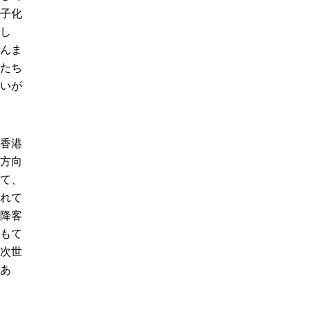
子化
し
んま
たち
いが
香港
方向
て、
れて
降客
もて
次世
あ