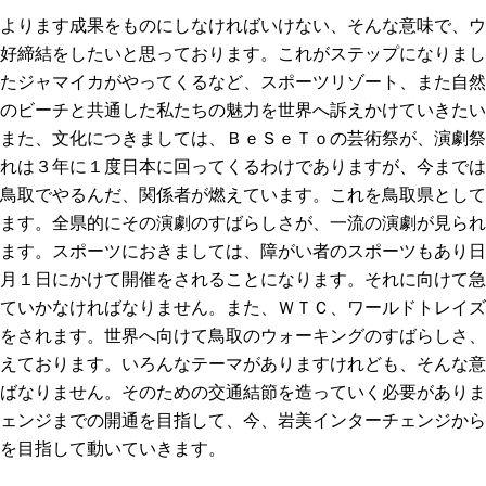
よります成果をものにしなければいけない、そんな意味で、ウ
好締結をしたいと思っております。これがステップになりまし
たジャマイカがやってくるなど、スポーツリゾート、また自然
のビーチと共通した私たちの魅力を世界へ訴えかけていきたい
また、文化につきましては、ＢｅＳｅＴｏの芸術祭が、演劇祭
れは３年に１度日本に回ってくるわけでありますが、今までは
鳥取でやるんだ、関係者が燃えています。これを鳥取県として
ます。全県的にその演劇のすばらしさが、一流の演劇が見られ
ます。スポーツにおきましては、障がい者のスポーツもあり日
月１日にかけて開催をされることになります。それに向けて急
ていかなければなりません。また、ＷＴＣ、ワールドトレイズ
をされます。世界へ向けて鳥取のウォーキングのすばらしさ、
えております。いろんなテーマがありますけれども、そんな意
ばなりません。そのための交通結節を造っていく必要がありま
ェンジまでの開通を目指して、今、岩美インターチェンジから
を目指して動いていきます。