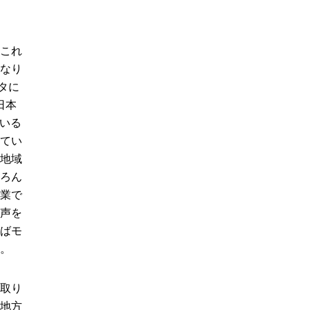
これ
なり
タに
日本
ている
てい
地域
ろん
業で
声を
ばモ
。
取り
地方