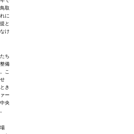
年で
鳥取
れに
提と
なけ
たち
整備
。こ
せ
とき
ァー
中央
。
場