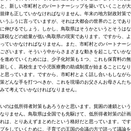
と、新しい市町村とのパートナーシップを築いていくことが大
規律も正していかなければなりません。年末の地方財政対策で
いうふうに言っていますが、それは大都会の世界のことであり
に伸びるでしょう。しかし、鳥取県はそうかというとそうはな
課税などの総量が低い鳥取県の現実であります。ですから、よ
っていかなければなりません。また、市町村とのパートナーシ
ございます。そういう中からさまざまな動きを起こしていかな
を進めていくためには、少子化対策も１つ、これも保育料の無
新しく、高校生まで小児医療費の助成制度が始まることになり
と思っています。ですから、市町村とよく話し合いもしながら
策どんな手を打つべきか、これを現場のお父さんお母さんたち
みて考えていかなければなりません。
いのは低所得者対策もあろうかと思います。貧困の連鎖という
なりません。鳥取県は全国でも先駆けて、低所得者対策の計画
れは、とりあえずまとめたという格好だと思っています。です
プをしていくために、子育ての王国の会議の方で諮って議論を