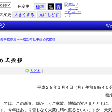
色変更
標準
黒
青
ズ変更
大
きくする
元
にもどす
知事挨拶集
平成28年仕事始め式挨拶
め式挨拶
もどる
｜
平成２８年１月４日（月）午前９時４５
県
しては、この新春、輝かしくご家族、地域の皆さまとともに、
す。今年はあまり雪もなく大変に晴れ渡るといいますか、天気