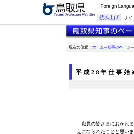
こ
の
ペ
ー
読み上げ
サイ
ジ
を
翻
訳
す
る
現在の位置：
ホーム
知事のページ
平成28年仕事始
職員の皆さまにおかれま
えになられたことと思いま