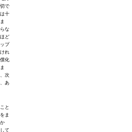
切で
は十
ま
らな
ほど
ップ
けれ
償化
ま
、次
、あ
こと
をま
か
して