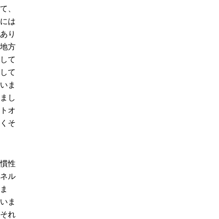
て、
には
あり
地方
して
して
いま
まし
トオ
くそ
慣性
ネル
ま
いま
それ