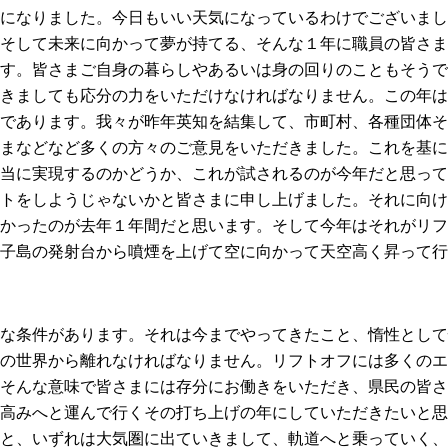
になりました。今日もいい天気になっているわけでございまし
そして未来に向かって夢が持てる、そんな１年に職員の皆さま
す。皆さまご自身の暮らしやあるいは身の回りのこともそうで
きましても応分の力をいただけなければなりません。この年は
であります。我々が昨年英知を結集して、市町村、各種団体そ
まなどなど多くの方々のご意見をいただきました。これを基に
当に実現するのかどうか、これが試されるのが今年だと思って
トをしようじゃないかと皆さまに申し上げました。それに向け
かったのが去年１年間だと思います。そして今年はそれがリフ
子島の発射台から噴煙を上げて空に向かって天空高く昇って行
な条件があります。それは今までやってきたこと、惰性として
の世界から離れなければなりません。リフトオフには多くのエ
そんな意味で皆さまには存分にお働きをいただき、県民の皆さ
高みへと運んで行くその打ち上げの年にしていただきたいと思
と、いずれは大気圏に出ていきまして、軌道へと乗っていく、