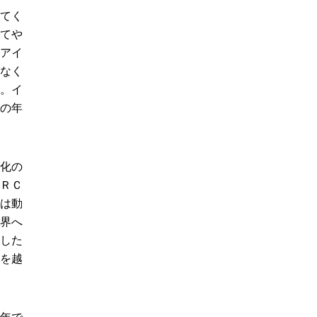
てく
てや
アイ
なく
。イ
の年
化の
ＲＣ
は動
界へ
した
を越