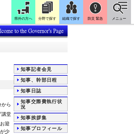
県外の方へ
分野で探す
組織で探す
防災 緊急
メニュー
知事記者会見
知事、幹部日程
知事日誌
知事交際費執行状
分から
況
庁講堂
知事挨拶集
お迎
知事プロフィール
が少