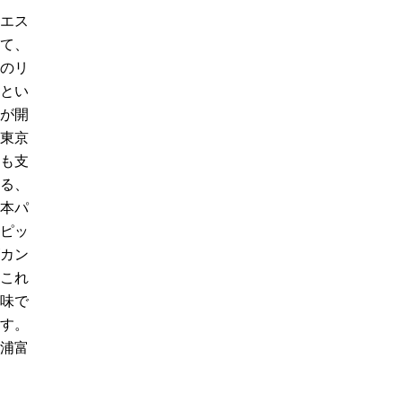
エス
て、
のリ
とい
が開
東京
も支
る、
本パ
ピッ
カン
これ
味で
す。
浦富