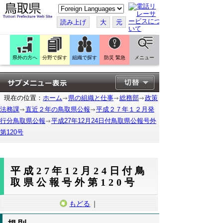
こ
の
ペ
読み上げ
大
元
ー
ジ
を
翻
訳
県外の方へ
分野で探す
組織で探す
防災 緊急
メニュー
す
る
現在の位置：
ホーム
県の組織と仕事
総務部
政策
法務課
直近２年の鳥取県公報
平成２７年１２月発
行分鳥取県公報
平成27年12月24日付鳥取県公報号外
第120号
平成27年12月24日付鳥
取県公報号外第120号
もどる
｜