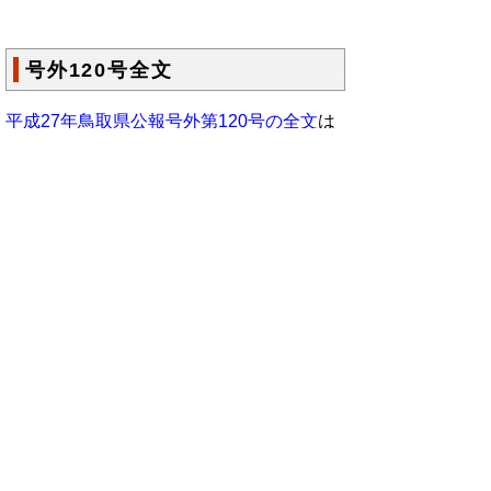
号外120号全文
平成27年鳥取県公報号外第120号の全文
は
こちらからご覧いただけます。＞＞＞
（214KB）
▲ページ上部に戻る
と
個人情報保護
|
リンクについて
|
著作権に
り
ついて
|
アクセシビリティ
ネ
鳥取県総務部政策法務課
ッ
住所 〒680-8570
ト
鳥取県鳥取市東町1丁目220
電話
0857-26-7027
へ
ファクシミリ 0857-26- 8106