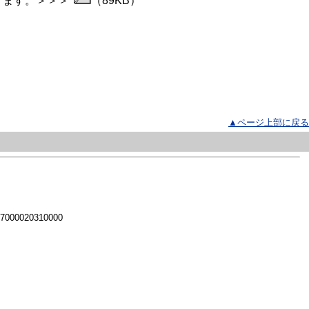
けます。＞＞＞
（89KB）
▲ページ上部に戻る
 7000020310000