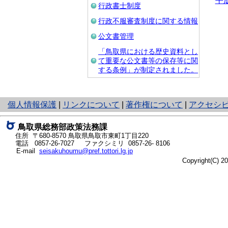
平
行政書士制度
行政不服審査制度に関する情報
公文書管理
「鳥取県における歴史資料とし
て重要な公文書等の保存等に関
する条例」が制定されました。
と
個人情報保護
|
リンクについて
|
著作権について
|
アクセシ
り
ネ
鳥取県総務部政策法務課
ッ
住所 〒680-8570
鳥取県鳥取市東町1丁目220
ト
電話
0857-26-7027
ファクシミリ 0857-26- 8106
E-mail
seisakuhoumu@pref.tottori.lg.jp
へ
Copyright(C) 
の