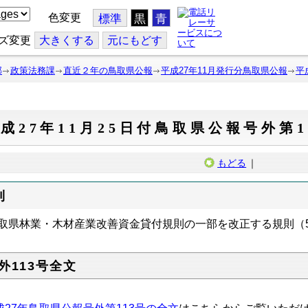
色変更
標準
黒
青
ズ変更
大
きくする
元
にもどす
部
政策法務課
直近２年の鳥取県公報
平成27年11月発行分鳥取県公報
平
成27年11月25日付鳥取県公報号外第1
もどる
｜
則
鳥取県林業・木材産業改善資金貸付規則の一部を改正する規則（
外113号全文