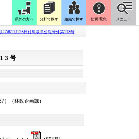
県外の方へ
分野で探す
組織で探す
防災 緊急
メニュー
成27年11月25日付鳥取県公報号外第113号
13号
57）（林政企画課）