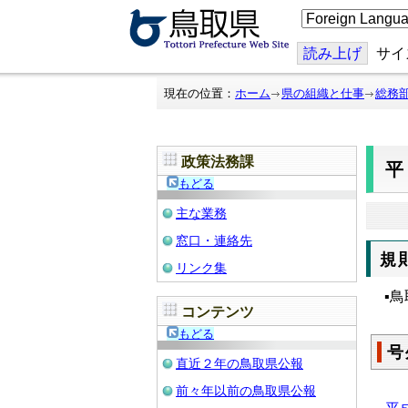
こ
の
ペ
ー
読み上げ
サイ
ジ
を
翻
現在の位置：
ホーム
県の組織と仕事
総務
訳
す
る
政策法務課
平
もどる
主な業務
窓口・連絡先
規
リンク集
▪
コンテンツ
もどる
号
直近２年の鳥取県公報
前々年以前の鳥取県公報