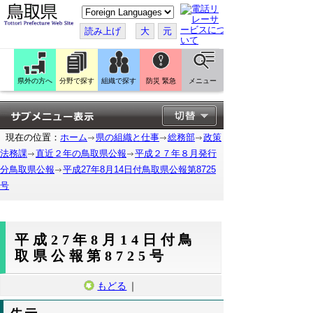
こ
の
ペ
読み上げ
大
元
ー
ジ
を
翻
訳
県外の方へ
分野で探す
組織で探す
防災 緊急
メニュー
す
る
現在の位置：
ホーム
県の組織と仕事
総務部
政策
法務課
直近２年の鳥取県公報
平成２７年８月発行
分鳥取県公報
平成27年8月14日付鳥取県公報第8725
号
平成27年8月14日付鳥
取県公報第8725号
もどる
｜