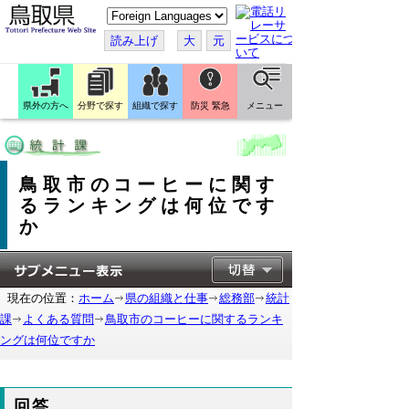
こ
の
ペ
読み上げ
大
元
ー
ジ
を
翻
訳
県外の方へ
分野で探す
組織で探す
防災 緊急
メニュー
す
る
鳥取市のコーヒーに関す
るランキングは何位です
か
現在の位置：
ホーム
県の組織と仕事
総務部
統計
課
よくある質問
鳥取市のコーヒーに関するランキ
ングは何位ですか
回答