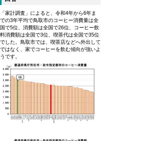
「家計調査」によると、令和
4
年から
6
年ま
での
3
年平均で鳥取市のコーヒー消費量は全
国で
5
位、消費額は全国で
26
位、コーヒー飲
料消費額は全国で
3
位、喫茶代は全国で
35
位
でした。鳥取市では、喫茶店などへ外出して
ではなく、家でコーヒーを飲む傾向が強いよ
うです。