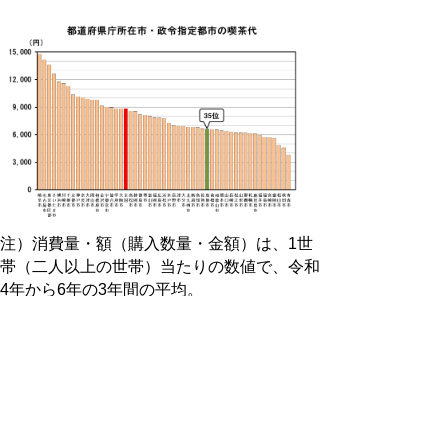
注）消費量・額（購入数量・金額）は、
1
世
帯（二人以上の世帯）当たりの数値で、令和
4
年から
6
年の
3
年間の平均。
「家計調査」においては、缶コーヒーやコ
ンビニコーヒーなど液体で購入した場合に
「コーヒー飲料」（コーヒー牛乳は含まな
い）、豆やインスタントなど液体以外の場合
に「コーヒー」として集計。
全国順位は、都道府県庁所在市及び政令指定