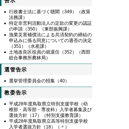
告示
行政書士法に基づく聴聞（349）（政策
法務課）
特定非営利活動法人の定款の変更の認証
の申請（350）（東部振興課）
漁業災害補償法による共済契約の締結の
申込みに係る同意についての適否の決定
（351）（水産課）
土地改良区役員の就退任（352）（西部
総合事務所農林局）
選管告示
選挙管理委員会の招集（40）
教委告示
平成28年度鳥取県立特別支援学校（幼
稚部・高等部・専攻科）入学者募集及び
選抜方針（17）（特別支援教育課）
平成28年度鳥取県立高等特別支援学校
入学者選抜方針（18）（〃）