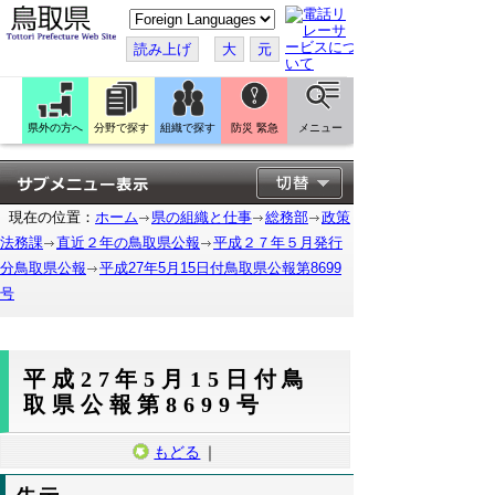
こ
の
ペ
読み上げ
大
元
ー
ジ
を
翻
訳
県外の方へ
分野で探す
組織で探す
防災 緊急
メニュー
す
る
現在の位置：
ホーム
県の組織と仕事
総務部
政策
法務課
直近２年の鳥取県公報
平成２７年５月発行
分鳥取県公報
平成27年5月15日付鳥取県公報第8699
号
平成27年5月15日付鳥
取県公報第8699号
もどる
｜