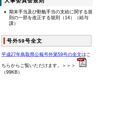
人事委員会規則
期末手当及び勤勉手当の支給に関する規
則の一部を改正する規則（14）（給与
課）
号外59号全文
平成27年鳥取県公報号外第59号の全文
はこ
ちらからご覧いただけます。＞＞＞
（99KB）
▲ページ上部に戻る
と
個人情報保護
|
リンクについて
|
著作権に
り
ついて
|
アクセシビリティ
ネ
鳥取県総務部政策法務課
ッ