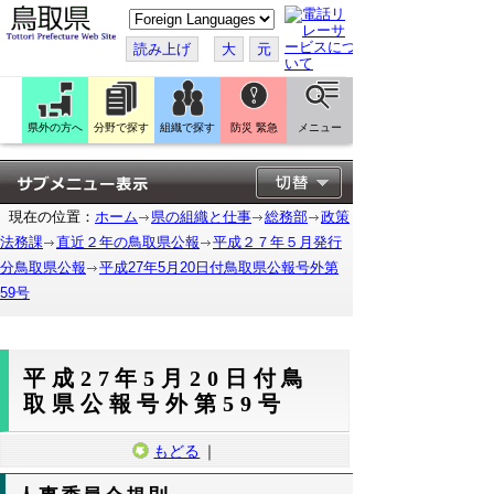
こ
の
ペ
読み上げ
大
元
ー
ジ
を
翻
訳
県外の方へ
分野で探す
組織で探す
防災 緊急
メニュー
す
る
現在の位置：
ホーム
県の組織と仕事
総務部
政策
法務課
直近２年の鳥取県公報
平成２７年５月発行
分鳥取県公報
平成27年5月20日付鳥取県公報号外第
59号
平成27年5月20日付鳥
取県公報号外第59号
もどる
｜