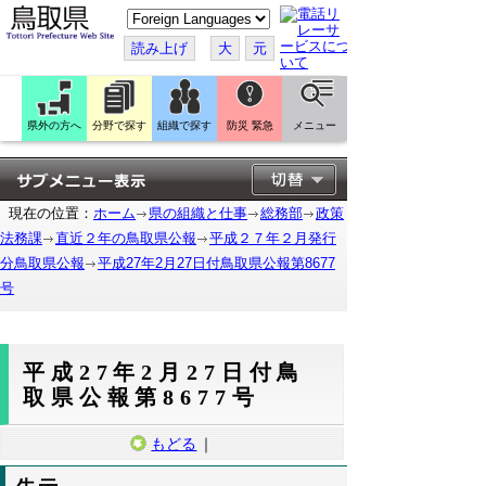
こ
の
ペ
読み上げ
大
元
ー
ジ
を
翻
訳
県外の方へ
分野で探す
組織で探す
防災 緊急
メニュー
す
る
現在の位置：
ホーム
県の組織と仕事
総務部
政策
法務課
直近２年の鳥取県公報
平成２７年２月発行
分鳥取県公報
平成27年2月27日付鳥取県公報第8677
号
平成27年2月27日付鳥
取県公報第8677号
もどる
｜