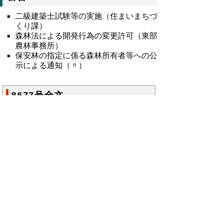
二級建築士試験等の実施（住まいまちづ
くり課）
森林法による開発行為の変更許可（東部
農林事務所）
保安林の指定に係る森林所有者等への公
示による通知（〃）
8677号全文
鳥取県公報第8677号の全文
はこちらからご
覧いただけます。＞＞＞
（335KB）
▲ページ上部に戻る
と
個人情報保護
|
リンクについて
|
著作権に
り
ついて
|
アクセシビリティ
ネ