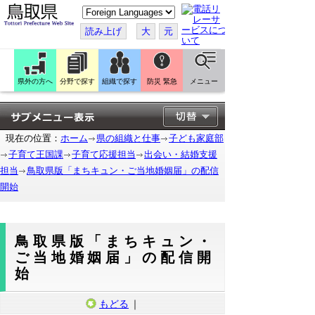
こ
の
ペ
読み上げ
大
元
ー
ジ
を
翻
訳
県外の方へ
分野で探す
組織で探す
防災 緊急
メニュー
す
る
現在の位置：
ホーム
県の組織と仕事
子ども家庭部
子育て王国課
子育て応援担当
出会い・結婚支援
担当
鳥取県版「まちキュン・ご当地婚姻届」の配信
開始
鳥取県版「まちキュン・
ご当地婚姻届」の配信開
始
もどる
｜