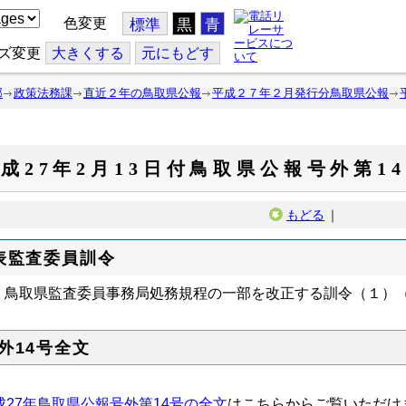
色変更
標準
黒
青
ズ変更
大
きくする
元
にもどす
部
政策法務課
直近２年の鳥取県公報
平成２７年２月発行分鳥取県公報
成27年2月13日付鳥取県公報号外第1
もどる
｜
表監査委員訓令
鳥取県監査委員事務局処務規程の一部を改正する訓令（１）
外14号全文
成27年鳥取県公報号外第14号の全文
はこちらからご覧いただけ