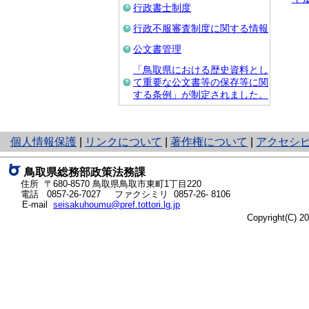
行政書士制度
行政不服審査制度に関する情報
公文書管理
「鳥取県における歴史資料とし
て重要な公文書等の保存等に関
する条例」が制定されました。
と
個人情報保護
|
リンクについて
|
著作権について
|
アクセシ
り
ネ
鳥取県総務部政策法務課
ッ
住所 〒680-8570
鳥取県鳥取市東町1丁目220
ト
電話
0857-26-7027
ファクシミリ 0857-26- 8106
E-mail
seisakuhoumu@pref.tottori.lg.jp
へ
Copyright(C) 
の