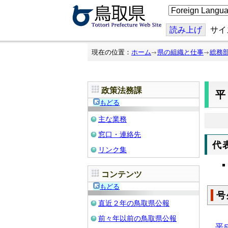
こ
の
ペ
ー
読み上げ
サイ
ジ
を
翻
現在の位置：
ホーム
県の組織と仕事
総務
訳
す
る
政策法務課
平
もどる
主な業務
窓口・連絡先
代
リンク集
コンテンツ
もどる
号
直近２年の鳥取県公報
前々年以前の鳥取県公報
平