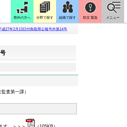
県外の方へ
分野で探す
組織で探す
防災 緊急
メニュー
平成27年2月13日付鳥取県公報号外第14号
4号
（監査第一課）
ます。＞＞＞
（105KB）