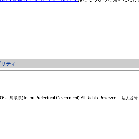
ビリティ
2006～ 鳥取県(Tottori Prefectural Government) All Rights Reserved. 法人番号